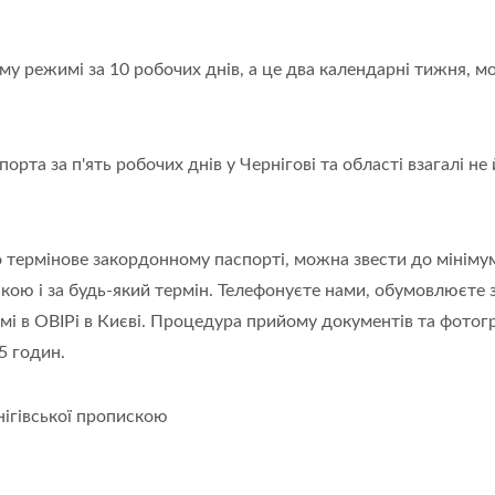
у режимі за 10 робочих днів, а це два календарні тижня, 
рта за п'ять робочих днів у Чернігові та області взагалі н
о термінове закордонному паспорті, можна звести до мінім
ою і за будь-який термін. Телефонуєте нами, обумовлюєте з
омі в ОВІРі в Києві. Процедура прийому документів та фотогр
5 годин.
ігівської пропискою