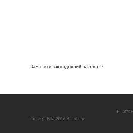
Замовити
закордонний паспорт
offic
Copyrights © 2016 Этноленд