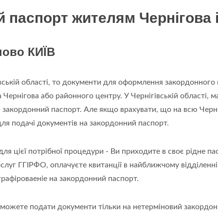
паспорт жителям Чернігова і 
ново КИЇВ
івській області, то документи для оформлення закордонного
 Чернігова або районного центру. У Чернігівській області, м
 закордонний паспорт. Але якщо врахувати, що на всю Черні
для подачі документів на закордонний паспорт.
я цієї потрібної процедури - Ви приходите в своє рідне па
слуг ГГІРФО, оплачуєте квитанції в найближчому відділенні 
графіроваеніе на закордонний паспорт.
и можете подати документи тільки на нетерміновий закордо