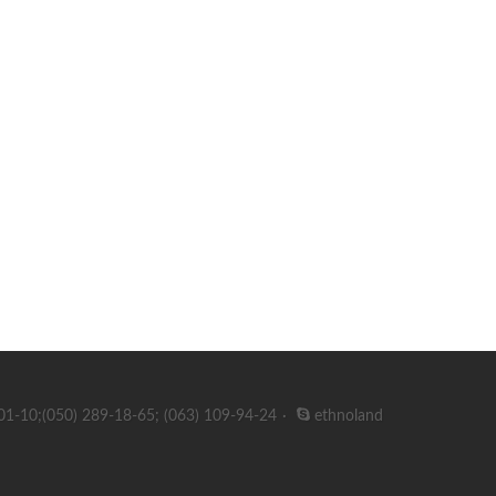
01-10;(050) 289-18-65; (063) 109-94-24
·
ethnoland