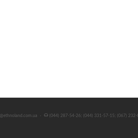
e@ethnoland.com.ua
·
(044) 287-54-26; (044) 331-57-15; (067) 232-